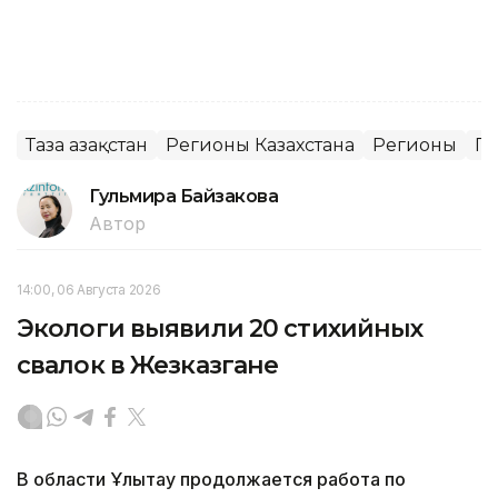
Таза Қазақстан
Регионы Казахстана
Регионы
По
Гульмира Байзакова
Автор
14:00, 06 Августа 2026
Экологи выявили 20 стихийных
свалок в Жезказгане
В области Ұлытау продолжается работа по