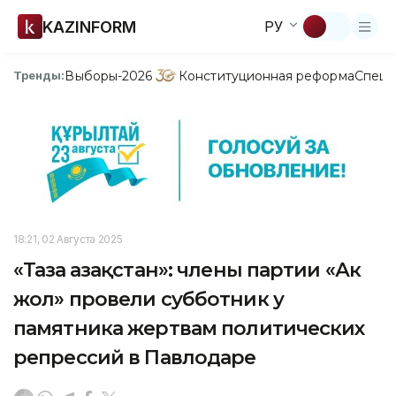
KAZINFORM
РУ
Выборы-2026
Конституционная реформа
Спецп
Тренды:
18:21, 02 Августа 2025
«Таза Қазақстан»: члены партии «Ак
жол» провели субботник у
памятника жертвам политических
репрессий в Павлодаре