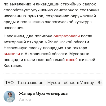
по выявлению и ликвидации стихийных свалок
способствует улучшению санитарного состояния
населенных пунктов, сохранению окружающей
среды и повышению экологической культуры
населения.
Напомним, два полигона
оштрафовали
после
возгораний отходов в Жамбылской области.
Незаконную свалку площадью три гектара
выявили
в Акмолинской области. Мусорные
площадки стали главной темой
жалоб
жителей
Костаная.
ТБО
Таза Қазақстан
Мусор
область Улытау
Эко
Жанара Мухамедиярова
Автор