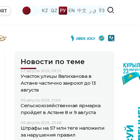
KZ
QZ
РУ
EN
中文
ق ز
ЎЗ
ORT
Новости по теме
07 августа 2026, 09:22
Участок улицы Валиханова в
Астане частично закроют до 13
августа
06 августа 2026, 21:04
Сельскохозяйственная ярмарка
пройдет в Астане 8 и 9 августа
06 августа 2026, 20:48
Штрафы на 57 млн теңге наложили
за нарушения правил