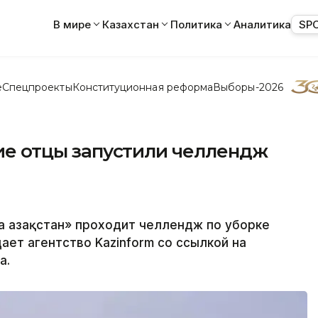
В мире
Казахстан
Политика
Аналитика
SP
е
Спецпроекты
Конституционная реформа
Выборы-2026
кие отцы запустили челлендж
а Қазақстан» проходит челлендж по уборке
дает агентство Kazinform со ссылкой на
а.