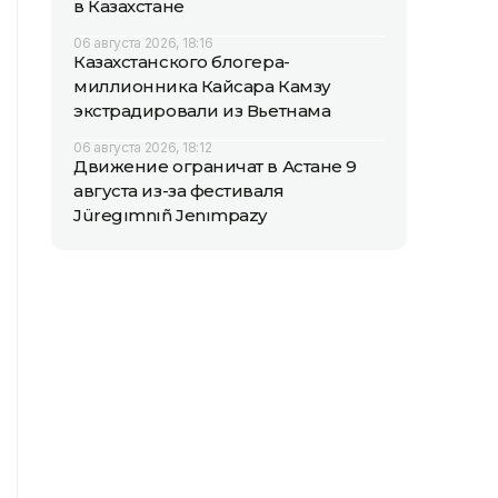
в Казахстане
06 августа 2026, 18:16
Казахстанского блогера-
миллионника Кайсара Камзу
экстрадировали из Вьетнама
06 августа 2026, 18:12
Движение ограничат в Астане 9
августа из-за фестиваля
Jüregımnıñ Jenımpazy