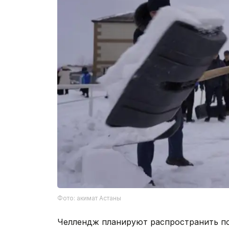
Фото: акимат Астаны
Челлендж планируют распространить по