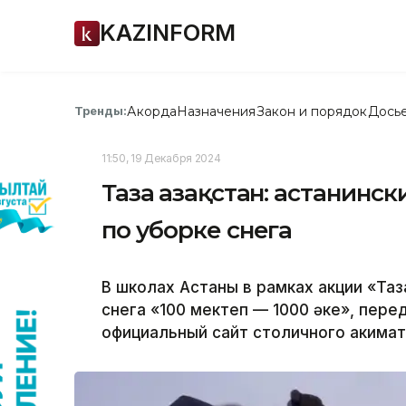
KAZINFORM
Акорда
Назначения
Закон и порядок
Дось
Тренды:
11:50, 19 Декабря 2024
Таза Қазақстан: астанинс
по уборке снега
В школах Астаны в рамках акции «Таз
снега «100 мектеп — 1000 әке», пере
официальный сайт столичного акимат