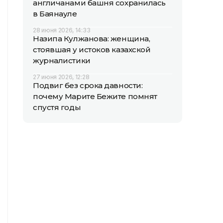
англичанами башня сохранилась
в Баянауле
28 июня 2026, 14:33
Назипа Кулжанова: женщина,
стоявшая у истоков казахской
журналистики
27 июня 2026, 12:28
Подвиг без срока давности:
почему Марите Бежите помнят
спустя годы