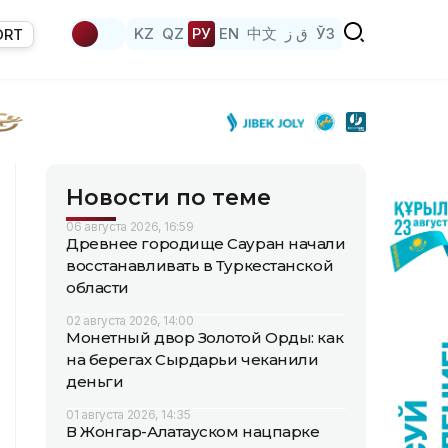
KZ
QZ
РУ
EN
中文
ق ز
ЎЗ
ORT
Новости по теме
06 августа 2026, 16:59
Древнее городище Сауран начали
восстанавливать в Туркестанской
области
02 августа 2026, 14:00
Монетный двор Золотой Орды: как
на берегах Сырдарьи чеканили
деньги
01 августа 2026, 14:35
В Жонгар-Алатауском нацпарке