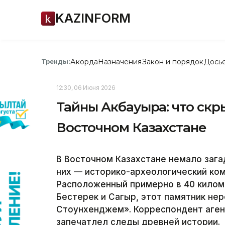
KAZINFORM
Акорда
Назначения
Закон и порядок
Дось
Тренды:
12:30, 06 Июня 2026
Тайны Акбауыра: что скр
Восточном Казахстане
В Восточном Казахстане немало зага
них — историко-археологический ком
Расположенный примерно в 40 килом
Бестерек и Сагыр, этот памятник не
Стоунхенджем». Корреспондент агент
запечатлел следы древней истории.