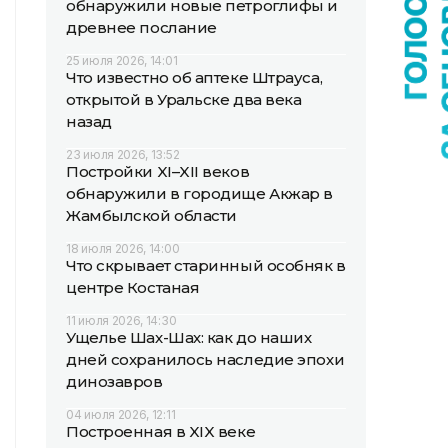
обнаружили новые петроглифы и
древнее послание
25 июля 2026, 14:01
Что известно об аптеке Штрауса,
открытой в Уральске два века
назад
23 июля 2026, 13:52
Постройки XI–XII веков
обнаружили в городище Акжар в
Жамбылской области
18 июля 2026, 14:00
Что скрывает старинный особняк в
центре Костаная
11 июля 2026, 14:30
Ущелье Шах-Шах: как до наших
дней сохранилось наследие эпохи
динозавров
04 июля 2026, 12:11
Построенная в XIX веке