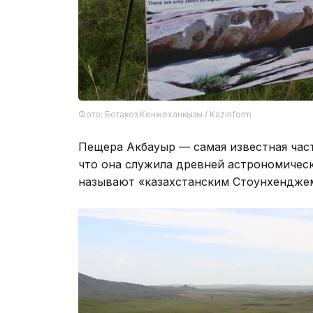
Фото: Ботакоз Кенжеханкызы / Kazinform
Пещера Акбауыр — самая известная част
что она служила древней астрономичес
называют «казахстанским Стоунхендже