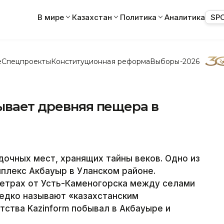
В мире
Казахстан
Политика
Аналитика
SP
е
Спецпроекты
Конституционная реформа
Выборы-2026
ывает древняя пещера в
дочных мест, хранящих тайны веков. Одно из
плекс Акбауыр в Уланском районе.
етрах от Усть-Каменогорска между селами
редко называют «казахстанским
ства Kazinform побывал в Акбауыре и