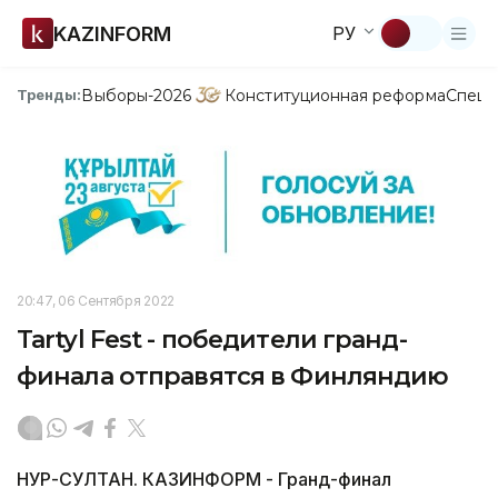
KAZINFORM
РУ
Выборы-2026
Конституционная реформа
Спецп
Тренды:
20:47, 06 Сентября 2022
Tartyl Fest - победители гранд-
финала отправятся в Финляндию
НУР-СУЛТАН. КАЗИНФОРМ - Гранд-финал