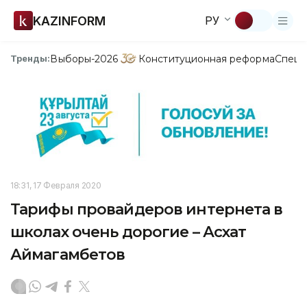
KAZINFORM
РУ
Выборы-2026
Конституционная реформа
Спецп
Тренды:
18:31, 17 Февраля 2020
Тарифы провайдеров интернета в
школах очень дорогие – Асхат
Аймагамбетов