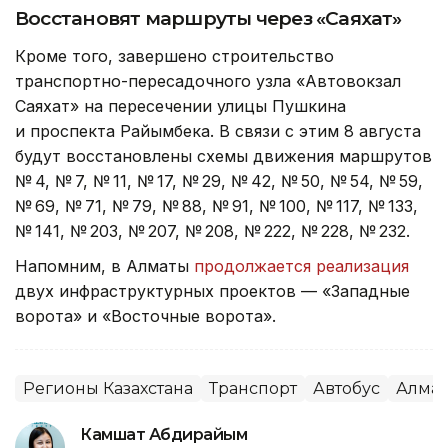
Восстановят маршруты через «Саяхат»
Кроме того, завершено строительство
транспортно-пересадочного узла «Автовокзал
Саяхат» на пересечении улицы Пушкина
и проспекта Райымбека. В связи с этим 8 августа
будут восстановлены схемы движения маршрутов
№ 4, № 7, № 11, № 17, № 29, № 42, № 50, № 54, № 59,
№ 69, № 71, № 79, № 88, № 91, № 100, № 117, № 133,
№ 141, № 203, № 207, № 208, № 222, № 228, № 232.
Напомним, в Алматы
продолжается реализация
двух инфраструктурных проектов — «Западные
ворота» и «Восточные ворота».
Регионы Казахстана
Транспорт
Автобус
Алма
Камшат Абдирайым