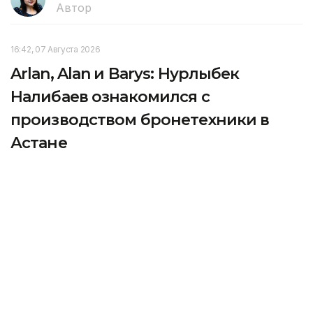
Автор
16:42, 07 Августа 2026
Arlan, Alan и Barys: Нурлыбек
Налибаев ознакомился с
производством бронетехники в
Астане
Первый заместитель Премьер-министра Нурлыбек
Налибаев посетил завод Kazakhstan Paramount
Engineering в Астане, специализирующийся
на производстве колесной бронетехники
и специальной техники, передает корреспондент
агентства Kazinform.