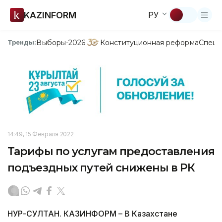
KAZINFORM
РУ
Выборы-2026
Конституционная реформа
Спецп
Тренды:
14:49, 15 Февраля 2022
Тарифы по услугам предоставления
подъездных путей снижены в РК
НУР-СУЛТАН. КАЗИНФОРМ – В Казахстане