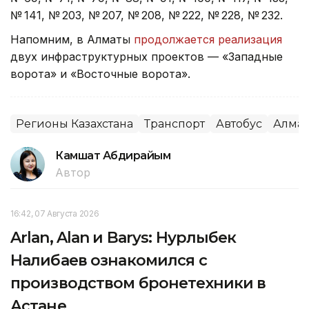
№ 141, № 203, № 207, № 208, № 222, № 228, № 232.
Напомним, в Алматы
продолжается реализация
двух инфраструктурных проектов — «Западные
ворота» и «Восточные ворота».
Регионы Казахстана
Транспорт
Автобус
Алма
Камшат Абдирайым
Автор
16:42, 07 Августа 2026
Arlan, Alan и Barys: Нурлыбек
Налибаев ознакомился с
производством бронетехники в
Астане