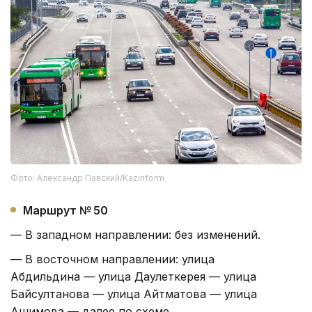
Фото: Александр Павский/Kazinform
Маршрут № 50
— В западном направлении: без изменений.
— В восточном направлении: улица
Абдильдина — улица Даулеткерея — улица
Байсултанова — улица Айтматова — улица
Ашимова — далее по схеме.