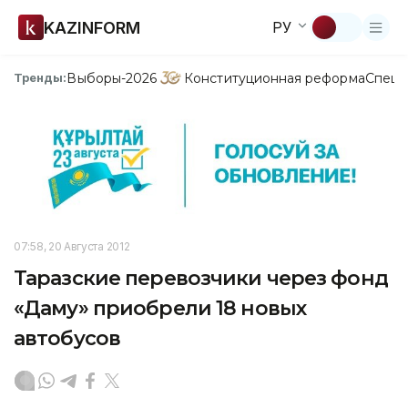
KAZINFORM
РУ
Выборы-2026
Конституционная реформа
Спецп
Тренды:
07:58, 20 Августа 2012
Таразские перевозчики через фонд
«Даму» приобрели 18 новых
автобусов