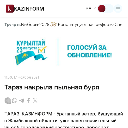
KAZINFORM
РУ
Выборы-2026
Конституционная реформа
Спецп
Тренды:
11:56, 17 Ноября 2021
Тараз накрыла пыльная буря
ТАРАЗ. КАЗИНФОРМ - Ураганный ветер, бушующий
в Жамбылской области, уже нанес значительный
ущерб городской инфраструктуре, передаёт