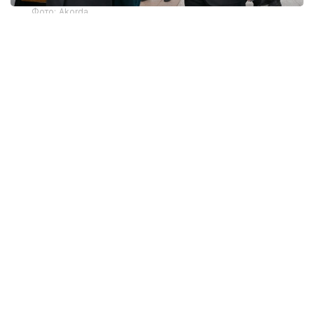
Фото: Akorda
ДНК дружбы
Туранский и Амурский тигры имеют
идентичный ДНК. Эта интересная
и символическая деталь стала неким камертоном
всего Государственного визита Владимира
Путина в Астану по приглашению Президента
Казахстана. Ведь идея единого кода,
объединяющего территории Средней Азии
и просторы Дальнего востока, может служить
и более глубокой метафоричной основой того
стратегического партнерства, которое связывает
наши страны, объединенные общей исторической,
культурной и экономической платформой.
Программу госвизита и контекст мероприятий
в рамках ЕАЭС сопровождало еще немало других