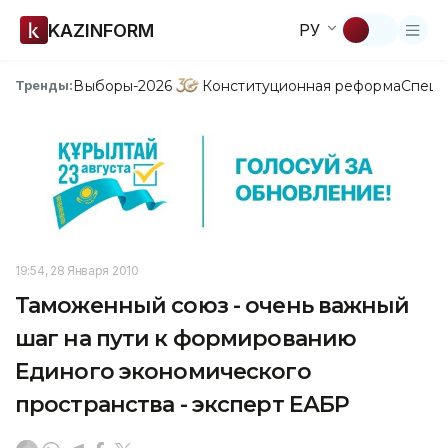
KAZINFORM
РУ
Выборы-2026
Конституционная реформа
Спецп
Тренды:
19:54, 28 Января 2010
Таможенный союз - очень важный
шаг на пути к формированию
Единого экономического
пространства - эксперт ЕАБР