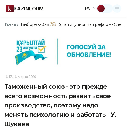
KAZINFORM
РУ
Выборы-2026
Конституционная реформа
Спецп
Тренды:
16:17, 16 Марта 2010
Таможенный союз - это прежде
всего возможность развить свое
производство, поэтому надо
менять психологию и работать - У.
Шукеев