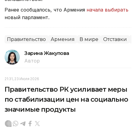
Ранее сообщалось, что Армения
начала выбирать
новый парламент.
Правительство
Армения
В мире
Отставки
П
Зарина Жакупова
Автор
21:31, 23 Июля 2026
Правительство РК усиливает меры
по стабилизации цен на социально
значимые продукты