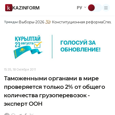
KAZINFORM
РУ
Выборы-2026
Конституционная реформа
Спецп
Тренды:
15:35, 18 Октября 2011
Таможенными органами в мире
проверяется только 2% от общего
количества грузоперевозок -
эксперт ООН