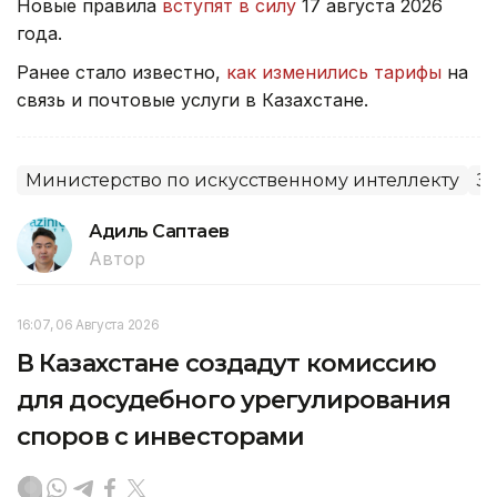
Новые правила
вступят в силу
17 августа 2026
года.
Ранее стало известно,
как изменились тарифы
на
связь и почтовые услуги в Казахстане.
Министерство по искусственному интеллекту
З
Адиль Саптаев
Автор
16:07, 06 Августа 2026
В Казахстане создадут комиссию
для досудебного урегулирования
споров с инвесторами