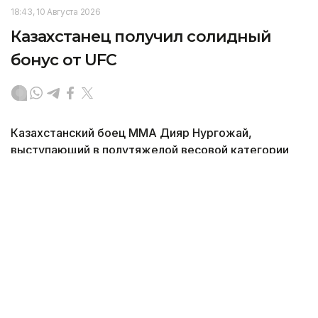
18:43, 10 Августа 2026
Казахстанец получил солидный
бонус от UFC
Казахстанский боец ММА Дияр Нургожай,
выступающий в полутяжелой весовой категории
UFC, удостоился бонуса от организации после
выступления в минувшие выходные, передает
корреспондент агентства Kazinform.