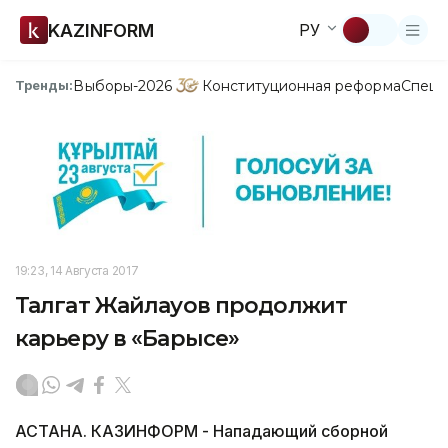
KAZINFORM
РУ
Выборы-2026
Конституционная реформа
Спецп
Тренды:
19:23, 14 Августа 2017
Талгат Жайлауов продолжит
карьеру в «Барысе»
АСТАНА. КАЗИНФОРМ - Нападающий сборной