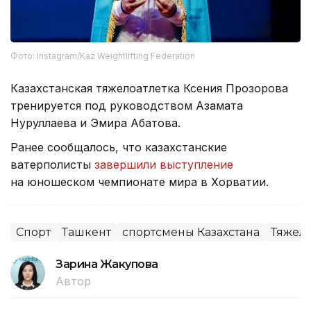
Фото: Instagram/Kaz Weightlifting Federation
Казахстанская тяжелоатлетка Ксения Прозорова
тренируется под руководством Азамата
Нуруллаева и Эмира Абатова.
Ранее сообщалось, что казахстанские
ватерполисты
завершили выступление
на юношеском чемпионате мира в Хорватии.
Спорт
Ташкент
спортсмены Казахстана
Тяжела
Зарина Жакупова
Автор