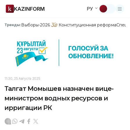
KAZINFORM
РУ
Выборы-2026
Конституционная реформа
Спецп
Тренды:
11:30, 25 Августа 2025
Талгат Момышев назначен вице-
министром водных ресурсов и
ирригации РК