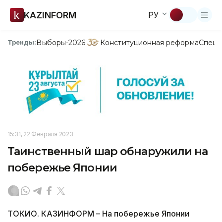
KAZINFORM
РУ
Выборы-2026
Конституционная реформа
Спецп
Тренды:
15:31, 22 Февраля 2023
Таинственный шар обнаружили на
побережье Японии
ТОКИО. КАЗИНФОРМ – На побережье Японии