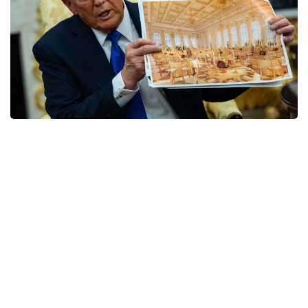
Фото: yahoo.com
Решение поддержали двое из трех судей
апелляционной коллегии. При этом запрет
касается только работ выше уровня земли —
строительство подземной части проекта, где
планируется разместить бомбоубежище и другие
объекты, пока может продолжаться.
Спор возник после того, как администрация
Дональда Трампа снесла Восточное крыло Белого
дома и начала строительство без