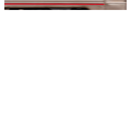
Фото: freepik.com
— Ведется обновление систем
сигнализации, связи, энергоснабжения,
а также внедрение автоблокировки
на участках общей протяженностью более
2 964 км, — сообщили в КТЖ.
Кроме того, модернизируются объекты
вокзальной инфраструктуры. В настоящее время
реализуется реконструкция 124 объектов. КТЖ
подчеркивают, что комплексная модернизация