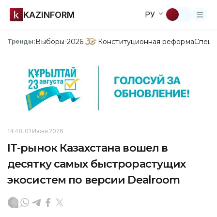
KAZINFORM
РУ
Выборы-2026
Конституционная реформа
Спецп
Тренды:
14:48, 01 Июня 2026
ІТ-рынок Казахстана вошел в
десятку самых быстрорастущих
экосистем по версии Dealroom