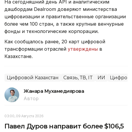
На сегодняшний день API и аналитическим
дашбордам Dealroom доверяют министерства
цифровизации и правительственные организации
более чем 100 стран, а также крупные венчурные
фонды и технологические корпорации.
Как сообщалось ранее, 20 карт цифровой
трансформации отраслей
утверждены
в
Казахстане.
Цифровой Казахстан
Связь, ТВ, IT
ИИ
Цифров
Жанара Мухамедиярова
Автор
03:00, 09 Августа 2026
Павел Дуров направит более $106,5