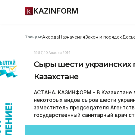
KAZINFORM
Акорда
Назначения
Закон и порядок
Дось
Тренды:
19:57, 10 Апреля 2014
Сыры шести украинских 
Казахстане
АСТАНА. КАЗИНФОРМ - В Казахстане 
некоторых видов сыров шести украи
заместитель председателя Агентства
государственный санитарный врач с