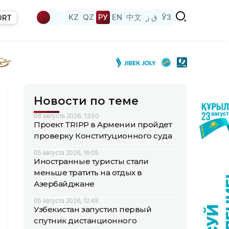
KZ
QZ
РУ
EN
中文
ق ز
ЎЗ
ORT
Новости по теме
06 августа 2026, 13:50
Проект TRIPP в Армении пройдет
проверку Конституционного суда
05 августа 2026, 16:05
Иностранные туристы стали
меньше тратить на отдых в
Азербайджане
05 августа 2026, 12:48
Узбекистан запустил первый
спутник дистанционного