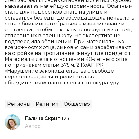
отец заставлял своих сыновей молиться, сурово
наказывал за малейшую провинность. Обычным
стало для подростков спать на улице и
оставаться без еды. До абсурда дошла ненависть
отца, обвинившего братьев в изнасиловании
сестренки - чтобы наказать непослушных детей,
отправив их в спецшколу. Но экспертиза не
подтвердила обвинений. При материальных
возможностях отца, сыновья сами зарабатывают
на стройке на пропитание, живут, где придется.
Материалы дела в отношении 40-летнего отца
по признакам статьи 375 ч. 2 КоАП РК
«Нарушение законодательства о свободе
вероисповедания и религиозных
объединениях» направлены в прокуратуру.
Регионы
Религия
Общество
Галина Скрипник
Автор