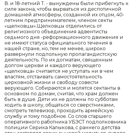
В. и 18-летний Т. - вынуждены были прибегнуть к
силе закона, чтобы вырваться из деспотичной
домашней атмосферы, созданной их отцом, 40-
летним предпринимателем, членом секты
«щелковцы».Щелковцы отделились от
религиозного объединения адвентисты
седьмого дня -реформационного движения и
не имеют статуса официального течения в
нашей стране, но, тем не менее, широко
развернули подпольную пропагандистскую
деятельность. По их догматам, священным
долгом церкви и каждого верующего
«щелковца» считается не уступать ни в чем
властям, отстаивать самостоятельность
церковной жизни и свободу совести
верующего. Собираются и молятся сектанты в
основном по домам, считая, что храм должен
быть в душе. Дети их не должны по субботам
ходить в школу, общаться со сверстниками,
смотреть телевизор, проходить армейскую
службу и тому подобное. Со слов старшего
оперативного работника УБЭСТ подполковника
полиции Серика Калыкова, с раннего детства