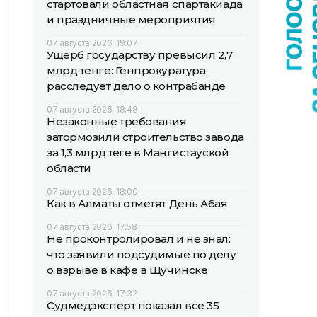
стартовали областная спартакиада
и праздничные мероприятия
07 августа 2026, 19:07
Ущерб государству превысил 2,7
млрд тенге: Генпрокуратура
расследует дело о контрабанде
07 августа 2026, 18:48
Незаконные требования
затормозили строительство завода
за 1,3 млрд теңге в Мангистауской
области
07 августа 2026, 18:00
Как в Алматы отметят День Абая
07 августа 2026, 17:58
Не проконтролировал и не знал:
что заявили подсудимые по делу
о взрыве в кафе в Щучинске
07 августа 2026, 17:32
Судмедэксперт показал все 35