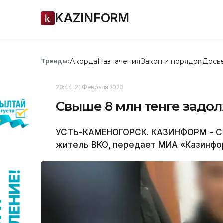
KAZINFORM
Акорда
Назначения
Закон и порядок
Дось
Тренды:
20:44, 21 Февраля 2023
Свыше 8 млн тенге задо
УСТЬ-КАМЕНОГОРСК. КАЗИНФОРМ - Св
житель ВКО, передает МИА «Казинформ