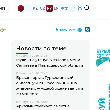
KZ
QZ
РУ
EN
中文
ق ز
ЎЗ
ORT
Новости по теме
07 августа 2026, 21:58
Мужчина утонул в канале имени
Сатпаева в Павлодарской области
07 августа 2026, 21:24
Браконьеры в Туркестанской
области убили краснокнижных
животных — ущерб оценивается в
39 млн теңге
07 августа 2026, 20:52
Аркалык отмечает 70-летие: