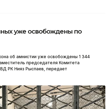
енных уже освобождены по
акона об амнистии уже освобождены 1 344
заместитель председателя Комитета
ВД РК Нияз Рыспаев, передает