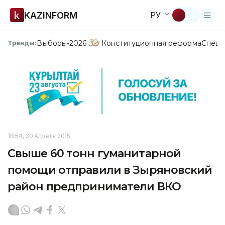
KAZINFORM
РУ
Выборы-2026
Конституционная реформа
Спецп
Тренды:
18:54, 30 Апреля 2015
Свыше 60 тонн гуманитарной
помощи отправили в Зыряновский
район предприниматели ВКО