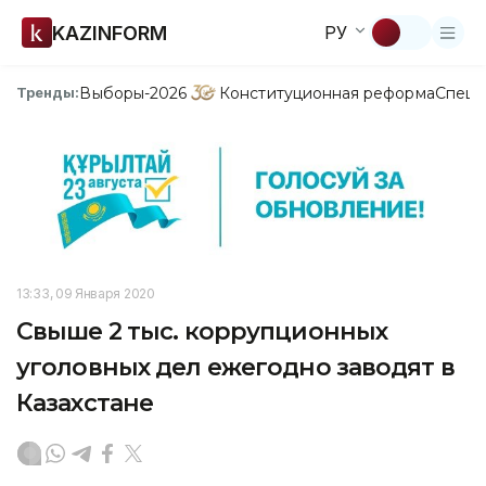
KAZINFORM
РУ
Выборы-2026
Конституционная реформа
Спецп
Тренды:
13:33, 09 Января 2020
Свыше 2 тыс. коррупционных
уголовных дел ежегодно заводят в
Казахстане