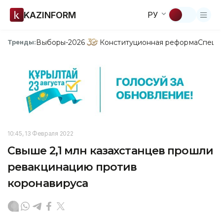
KAZINFORM
РУ
Выборы-2026
Конституционная реформа
Спецп
Тренды:
10:45, 13 Февраля 2022
Свыше 2,1 млн казахстанцев прошли
ревакцинацию против
коронавируса