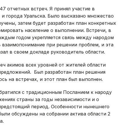
47 отчетных встреч. Я принял участие в
 и города Уральска. Было высказано множество
зучены, затем будет разработан план конкретных
мировать население о выполнении. Встречи, в
 каждым годом укрепляется связь между народом
ь взаимопонимание при решении проблем, и эта
казал в своем докладе руководитель области.
еч акимов всех уровней от жителей области
 предложений. Был разработан план решения
сь на встречах, и этот план был выполнен.
 обратился с традиционным Посланием к народу
жениях страны за годы независимости и о
предстоящий период. Особенности нынешнего
были обсуждены на собрании актива области 2
а.