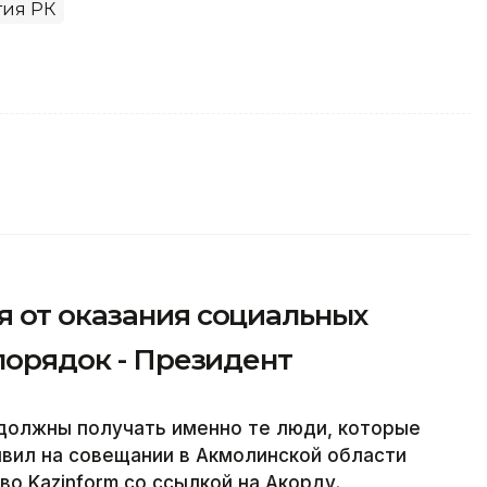
тия РК
я от оказания социальных
 порядок - Президент
должны получать именно те люди, которые
явил на совещании в Акмолинской области
во Kazinform со ссылкой на Акорду.