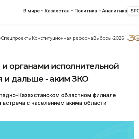
В мире
Казахстан
Политика
Аналитика
SP
е
Спецпроекты
Конституционная реформа
Выборы-2026
 и органами исполнительной
я и дальше - аким ЗКО
ападно-Казахстанском областном филиале
 встреча с населением акима области