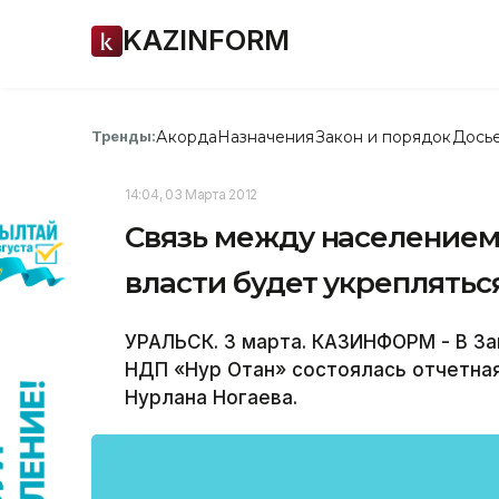
KAZINFORM
Акорда
Назначения
Закон и порядок
Дось
Тренды:
14:04, 03 Марта 2012
Связь между населением
власти будет укреплятьс
УРАЛЬСК. 3 марта. КАЗИНФОРМ - В З
НДП «Нур Отан» состоялась отчетная
Нурлана Ногаева.