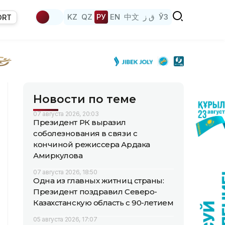
KZ
QZ
РУ
EN
中文
ق ز
ЎЗ
ORT
Новости по теме
07 августа 2026, 20:03
Президент РК выразил
соболезнования в связи с
кончиной режиссера Ардака
Амиркулова
07 августа 2026, 18:50
Одна из главных житниц страны:
Президент поздравил Северо-
Казахстанскую область с 90-летием
05 августа 2026, 17:07