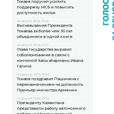
Токаев поручил усилить
поддержку МСБ и повысить
доступность жилья
05 августа 2026, 12:20
Высказывания Президента
Токаева за более чем 30 лет
объединили в одной книге
04 августа 2026, 21:21
Глава государства выразил
соболезнования в связи с
кончиной Халық қаһарманы Ивана
Гапича
04 августа 2026, 18:02
Токаев поздравил Пашиняна с
переназначением на должность
Премьер-министра Армении
03 августа 2026, 15:29
Президенту Казахстана
представили работу автономного
робота на Международной