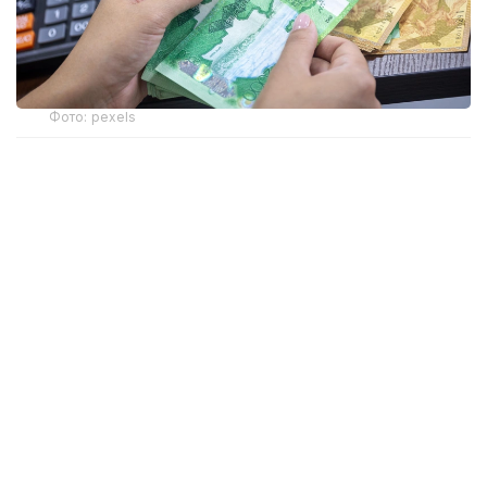
Фото: pexels
Свои услуги по выдаче займов мужчина
рекламировал через объявления на OLX
и в Instagram.
— Пользуясь тяжелым материальным
положением граждан и невозможностью
получения ими кредитов в банках второго
уровня, он предоставлял займы
под высокие проценты — до 120%
годовых. При этом в нотариально
удостоверенных договорах указывались
завышенные суммы займа, поскольку в них