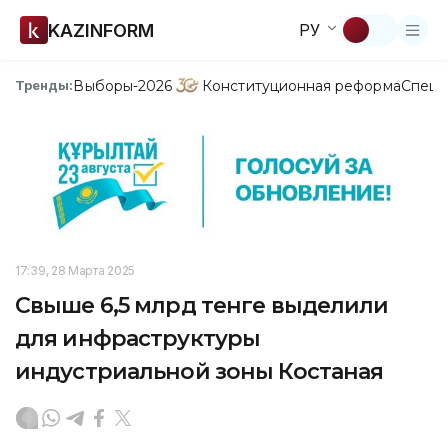
KAZINFORM
РУ
Выборы-2026
Конституционная реформа
Спецп
Тренды:
17:39, 28 Марта 2025
Свыше 6,5 млрд тенге выделили
для инфраструктуры
индустриальной зоны Костаная