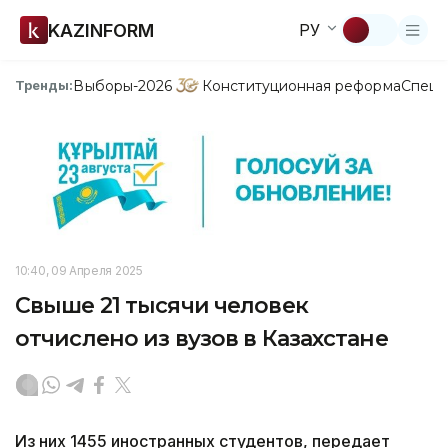
KAZINFORM
РУ
Выборы-2026
Конституционная реформа
Спецп
Тренды:
10:40, 09 Апреля 2025
Свыше 21 тысячи человек
отчислено из вузов в Казахстане
Из них 1455 иностранных студентов, передает