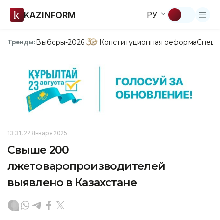
KAZINFORM
РУ
Выборы-2026
Конституционная реформа
Спецп
Тренды:
13:31, 22 Января 2025
Свыше 200
лжетоваропроизводителей
выявлено в Казахстане