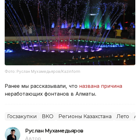
Фото: Руслан Мухамедьяров/Kazinform
Ранее мы рассказывали, что
названа причина
неработающих фонтанов в Алматы.
Госзакупки
ВКО
Регионы Казахстана
Лето
А
Руслан Мухамедьяров
Автор