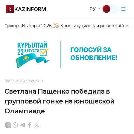
KAZINFORM
РУ
Выборы-2026
Конституционная реформа
Спецп
Тренды:
06:19, 15 Октября 2018
Светлана Пащенко победила в
групповой гонке на юношеской
Олимпиаде