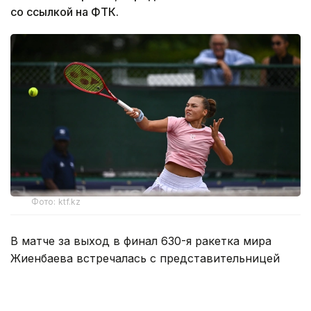
со ссылкой на ФТК.
Фото: ktf.kz
В матче за выход в финал 630-я ракетка мира
Жиенбаева встречалась с представительницей
Японии Риной Сайго, занимающей 327-е место в
рейтинге WTA.