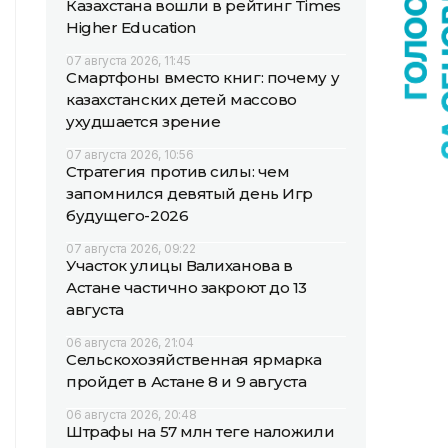
Казахстана вошли в рейтинг Times
Higher Education
07 августа 2026, 11:45
Смартфоны вместо книг: почему у
казахстанских детей массово
ухудшается зрение
07 августа 2026, 10:56
Стратегия против силы: чем
запомнился девятый день Игр
будущего-2026
07 августа 2026, 09:22
Участок улицы Валиханова в
Астане частично закроют до 13
августа
06 августа 2026, 21:04
Сельскохозяйственная ярмарка
пройдет в Астане 8 и 9 августа
06 августа 2026, 20:48
Штрафы на 57 млн теңге наложили