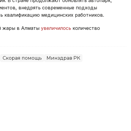
ия. В стране продолжают обновлять автопарк,
ентов, внедрять современные подходы
ть квалификацию медицинских работников.
ой жары в Алматы
увеличилось
количество
Скорая помощь
Минздрав РК