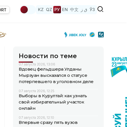
KZ
QZ
РУ
EN
中文
ق ز
ЎЗ
ORT
Новости по теме
07 августа 2026, 13:06
Вдовец фельдшера Улданы
Мырзуан высказался о статусе
потерпевшего в уголовном деле
07 августа 2026, 12:25
Выборы в Курултай: как узнать
свой избирательный участок
онлайн
07 августа 2026, 12:10
Впервые сразу пять вузов