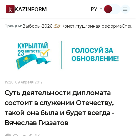
KAZINFORM
РУ
Выборы-2026
Конституционная реформа
Спецп
Тренды:
19:20, 09 Апреля 2012
Суть деятельности дипломата
состоит в служении Отечеству,
такой она была и будет всегда -
Вячеслав Гиззатов