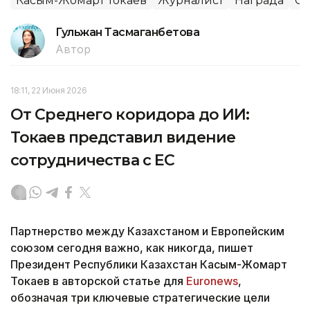
Касым-Жомарт Токаев
Журналист
Награда
С
Гульжан Тасмаганбетова
Автор
18:11, 22 Июня 2026
От Среднего коридора до ИИ:
Токаев представил видение
сотрудничества с ЕС
Партнерство между Казахстаном и Европейским
союзом сегодня важно, как никогда, пишет
Президент Республики Казахстан Касым-Жомарт
Токаев в авторской статье для
Euronews
,
обозначая три ключевые стратегические цели