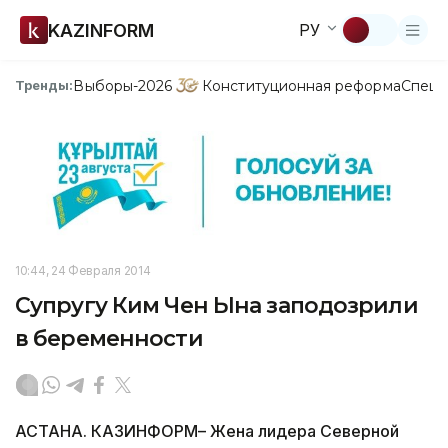
KAZINFORM
РУ
Выборы-2026
Конституционная реформа
Спецп
Тренды:
10:44, 24 Февраля 2014
Супругу Ким Чен Ына заподозрили
в беременности
АСТАНА. КАЗИНФОРМ– Жена лидера Северной