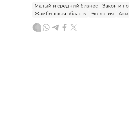
Малый и средний бизнес
Закон и п
Жамбылская область
Экология
Аки
Алексей Поляков
Автор
20:45, 06 Августа 2026
Экоаудит: как сегодня в
«Семей орманы»
Три года назад масштабный лесной 