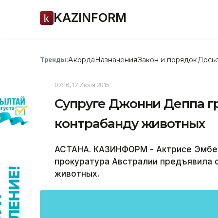
KAZINFORM
Акорда
Назначения
Закон и порядок
Дось
Тренды:
07:16, 17 Июля 2015
Супруге Джонни Деппа гр
контрабанду животных
АСТАНА. КАЗИНФОРМ - Актрисе Эмбер
прокуратура Австралии предъявила о
животных.