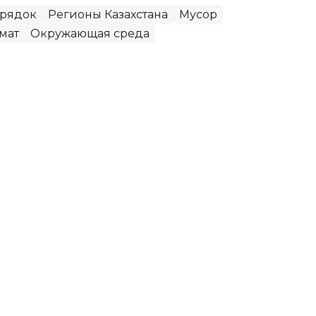
орядок
Регионы Казахстана
Мусор
мат
Окружающая среда
осстанавливается резерват
пожар в государственном лесном природном