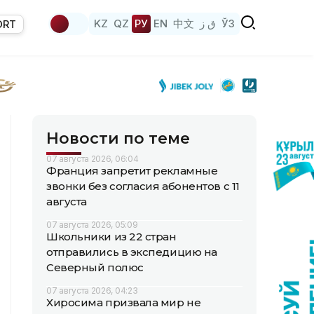
KZ
QZ
РУ
EN
中文
ق ز
ЎЗ
ORT
Новости по теме
07 августа 2026, 06:04
Франция запретит рекламные
звонки без согласия абонентов с 11
августа
07 августа 2026, 05:09
Школьники из 22 стран
отправились в экспедицию на
Северный полюс
07 августа 2026, 04:23
Хиросима призвала мир не