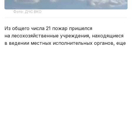
Фото: ДЧС ВКО
Из общего числа 21 пожар пришелся
на лесохозяйственные учреждения, находящиеся
в ведении местных исполнительных органов, еще
26 возгораний произошли на землях
государственного лесного фонда.
В Министерстве отметили, что очаги возгорания
своевременно выявляли благодаря наземному
патрулированию государственной лесной охраны,
авиационному мониторингу РГКП
«Казавиалесоохрана», а также системам раннего
обнаружения лесных пожаров.
Для оперативного реагирования к тушению
привлекали сотрудников государственной лесной
охраны, авиацию и авиапожарных десантников