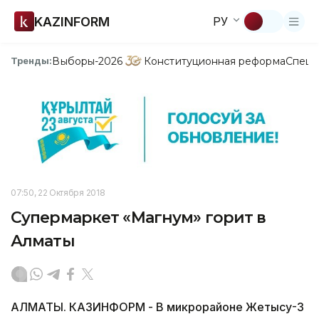
KAZINFORM
РУ
Выборы-2026
Конституционная реформа
Спецп
Тренды:
07:50, 22 Октября 2018
Супермаркет «Магнум» горит в
Алматы
АЛМАТЫ. КАЗИНФОРМ - В микрорайоне Жетысу-3