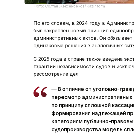
Фото: Солтан Жексенбеков/ Kazinform
По его словам, в 2024 году в Админис
был закреплен новый принцип единообр
административных актов. Он обязывает
одинаковые решения в аналогичных сит
С 2025 года в стране также введена эк
гарантии независимости судов и исклю
рассмотрение дел.
— В отличие от уголовно-граж
пересмотр административных 
по принципу сплошной кассаци
формирования надлежащей пра
категориям публично-правовых
судопроизводства модель спл