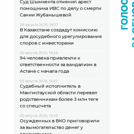
Суд Шымкента отменил арест
помощника ИВС по делу о смерти
Сании Жубанышевой
06 августа 2026, 16:07
В Казахстане создадут комиссию
для досудебного урегулирования
споров с инвесторами
05 августа 2026, 19:44
94 человека привлекли к
ответственности за вандализм в
Астане с начала года
05 августа 2026, 14:41
Судебный исполнитель в
Мангистауской области перевел
родственникам более 3 млн теңге
со спецсчета
05 августа 2026, 13:00
Осужденных в ВКО приговорили
за вымогательство денег у
сокамерника