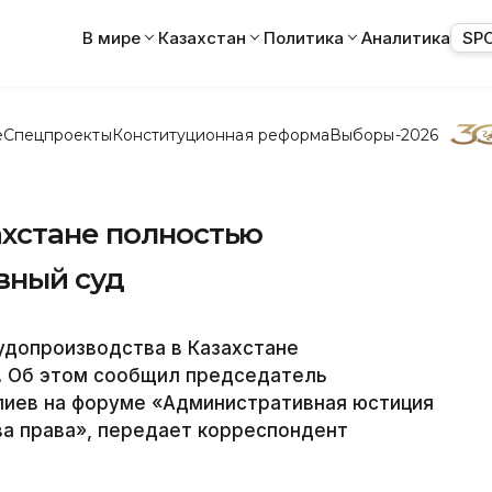
В мире
Казахстан
Политика
Аналитика
SP
е
Спецпроекты
Конституционная реформа
Выборы-2026
ахстане полностью
вный суд
удопроизводства в Казахстане
. Об этом сообщил председатель
лиев на форуме «Административная юстиция
ва права», передает корреспондент