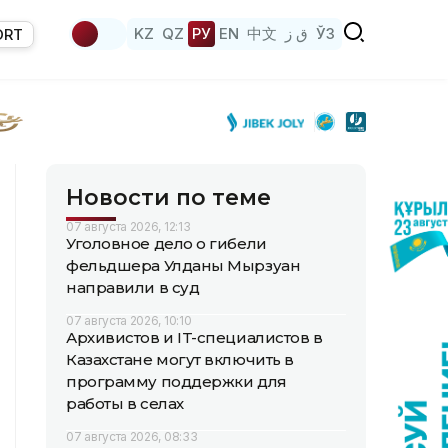
KZ
QZ
РУ
EN
中文
ق ز
ЎЗ
ORT
Новости по теме
07 августа 2026, 12:13
Уголовное дело о гибели
фельдшера Улданы Мырзуан
направили в суд
07 августа 2026, 10:10
Архивистов и IT-специалистов в
Казахстане могут включить в
программу поддержки для
работы в селах
07 августа 2026, 08:33