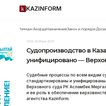
KAZINFORM
Акорда
Назначения
Закон и порядок
Дось
Тренды:
12:50, 05 Июня 2026
Судопроизводство в Каз
унифицировано — Верхо
Судебные процессы по всем видам с
стандартизированы и унифицированы
Верховного суда РК Асламбек Мерга
и ее роль в обеспечении верховенст
агентства Kazinform.