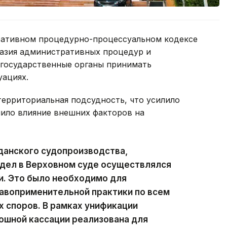
тративном процедурно-процессуальном кодексе
азия административных процедур и
 государственные органы принимать
уациях.
стерриториальная подсудность, что усилило
чило влияние внешних факторов на
данского судопроизводства,
дел в Верховном суде осуществлялся
и. Это было необходимо для
воприменительной практики по всем
 споров. В рамках унификации
ошной кассации реализована для