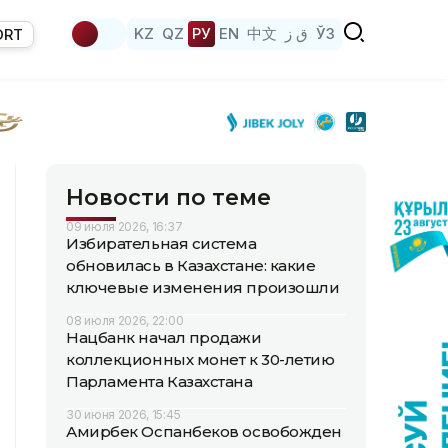
KZ
QZ
РУ
EN
中文
ق ز
ЎЗ
ORT
Новости по теме
09 июля 2026, 16:37
Избирательная система
обновилась в Казахстане: какие
ключевые изменения произошли
08 июля 2026, 22:00
Нацбанк начал продажи
коллекционных монет к 30-летию
Парламента Казахстана
30 июня 2026, 15:45
Амирбек Оспанбеков освобожден