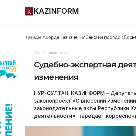
KAZINFORM
Акорда
Назначения
Закон и порядок
Дось
Тренды:
11:13, 23 Июня 2021
Судебно-экспертная дея
изменения
НУР-СУЛТАН. КАЗИНФОРМ – Депутаты
законопроект «О внесении изменений
законодательные акты Республики К
деятельности», передает корреспон