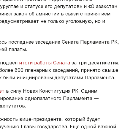
рултае и статусе его депутатов» и «О Қазақстан
ринял закон об амнистии в связи с принятием
едусматривает не только уголовную, но и
лось последнее заседание Сената Парламента РК,
ей палаты.
 подвел
итоги работы Сената
за три десятилетия.
ь более 890 пленарных заседаний, принято свыше
рых были инициированы депутатами Парламента.
ает
в силу Новая Конституция РК. Одним
мирование однопалатного Парламента —
 депутатов.
лжность вице-президента, который будет
ручению Главы государства. Еще одной важной