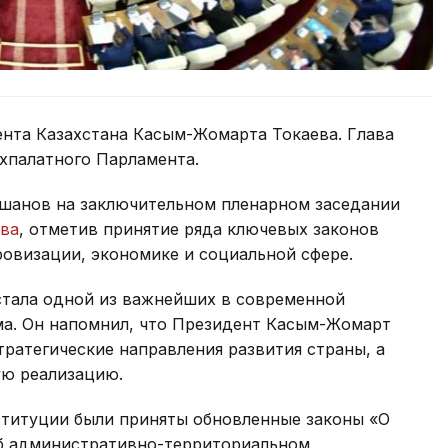
ента Казахстана Касым-Жомарта Токаева. Глава
ухпалатного Парламента.
шанов на заключительном пленарном заседании
ыва
, отметив принятие ряда ключевых законов
овизации, экономике и социальной сфере.
стала одной из важнейших в современной
ма. Он напомнил, что Президент Касым-Жомарт
тратегические направления развития страны, а
ую реализацию.
ституции были приняты обновленные законы «О
Об административно-территориальном