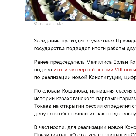
Фото: parlam.kz
Заседание проходит с участием Презид
государства подведет итоги работы дв
Ранее председатель Мажилиса Ерлан Ко
подвел
итоги четвертой сессии VIII соз
по реализации новой Конституции, цифр
По словам Кошанова, нынешняя сессия 
истории казахстанского парламентариз
Токаев на открытии сессии определил с
депутаты обеспечили их законодательн
В частности, для реализации новой Кон
Президенте», «О статусе столицы» и «