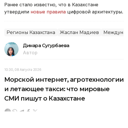
Ранее стало известно, что в Казахстане
утвердили
новые правила
цифровой архитектуры.
Регионы Казахстана
Жаслан Мадиев
Междунар
Динара Сугурбаева
Автор
10:30, 08 Августа 2026
Морской интернет, агротехнологии
и летающее такси: что мировые
СМИ пишут о Казахстане
На этой неделе зарубежные СМИ уделили