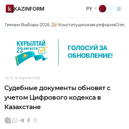
KAZINFORM
РУ
Выборы-2026
Конституционная реформа
Спецп
Тренды:
13:24, 16 Апреля 2026
Судебные документы обновят с
учетом Цифрового кодекса в
Казахстане