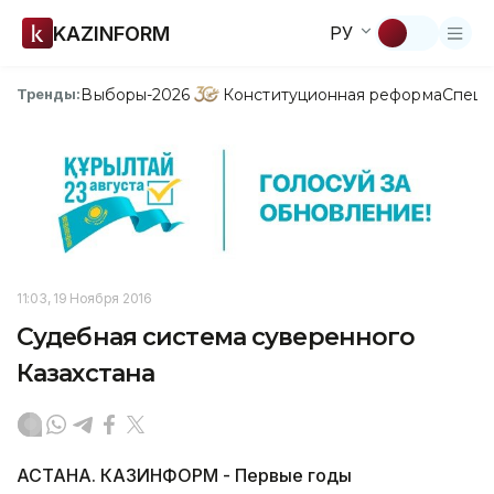
KAZINFORM
РУ
Выборы-2026
Конституционная реформа
Спецп
Тренды:
11:03, 19 Ноября 2016
Судебная система суверенного
Казахстана
АСТАНА. КАЗИНФОРМ - Первые годы