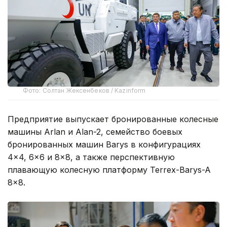
Фото: Солтан Жексенбеков / Kazinform
Предприятие выпускает бронированные колесные
машины Arlan и Alan-2, семейство боевых
бронированных машин Barys в конфигурациях
4×4, 6×6 и 8×8, а также перспективную
плавающую колесную платформу Terrex-Barys-A
8×8.