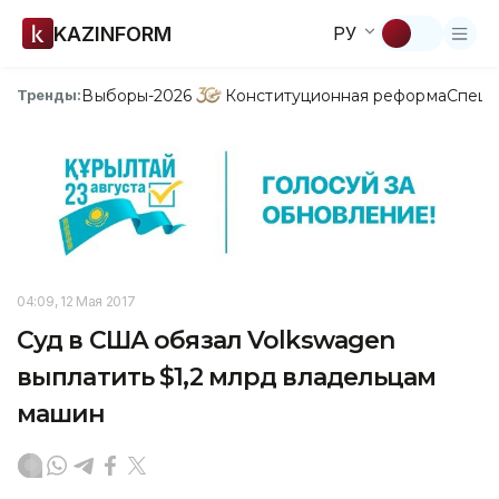
KAZINFORM
РУ
Выборы-2026
Конституционная реформа
Спецп
Тренды:
04:09, 12 Мая 2017
Суд в США обязал Volkswagen
выплатить $1,2 млрд владельцам
машин