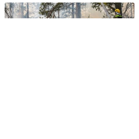
Фото: Минэкологии
Как сообщает Министерство экологии
и природных ресурсов, обновление материально-
технической базы резервата направлено
на повышение готовности к пожароопасному
сезону, сокращение времени реагирования