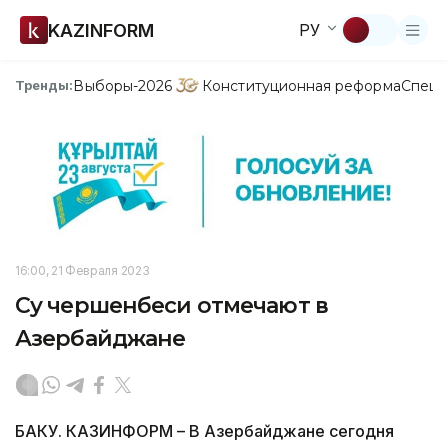
KAZINFORM
РУ
Выборы-2026
Конституционная реформа
Спецп
Тренды:
16:00, 21 Февраля 2023
Су чершенбеси отмечают в
Азербайджане
БАКУ. КАЗИНФОРМ – В Азербайджане сегодня