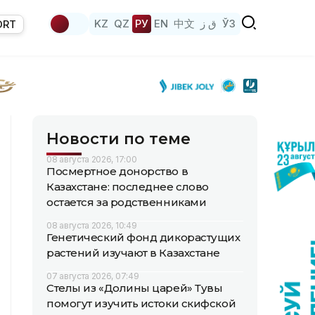
KZ
QZ
РУ
EN
中文
ق ز
ЎЗ
ORT
Новости по теме
08 августа 2026, 17:00
Посмертное донорство в
Казахстане: последнее слово
остается за родственниками
08 августа 2026, 10:49
Генетический фонд дикорастущих
растений изучают в Казахстане
07 августа 2026, 07:49
Стелы из «Долины царей» Тувы
помогут изучить истоки скифской