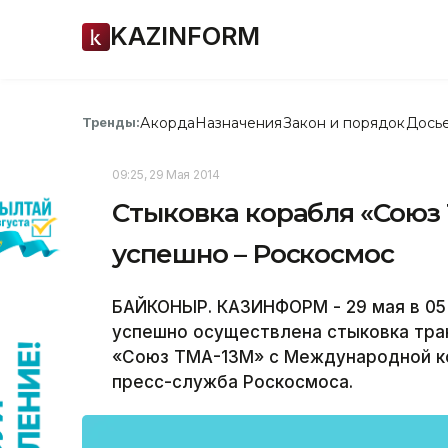
KAZINFORM
Акорда
Назначения
Закон и порядок
Дось
Тренды:
09:25, 29 Мая 2014
Стыковка корабля «Союз
успешно – Роскосмос
БАЙКОНЫР. КАЗИНФОРМ - 29 мая в 05 ч
успешно осуществлена стыковка тра
«Союз ТМА-13М» с Международной ко
пресс-служба Роскосмоса.