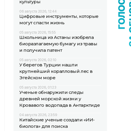
культуры
06 августа 2026, 12:44
Цифровые инструменты, которые
могут спасти жизнь
05 августа 2026, 15:55
Школьница из Астаны изобрела
биоразлагаемую бумагу из травы
и получила патент
05 августа 2026, 02:10
У берегов Турции нашли
крупнейший коралловый лес в
Эгейском море
05 августа 2026, 01:23
Ученые обнаружили следы
древней морской жизни у
Кровавого водопада в Антарктиде
04 августа 2026, 23:59
Китайские ученые создали «ИИ-
биолога» для поиска