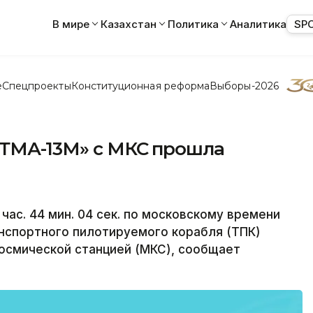
В мире
Казахстан
Политика
Аналитика
SP
е
Спецпроекты
Конституционная реформа
Выборы-2026
 ТМА-13М» с МКС прошла
ас. 44 мин. 04 сек. по московскому времени
нспортного пилотируемого корабля (ТПК)
смической станцией (МКС), сообщает