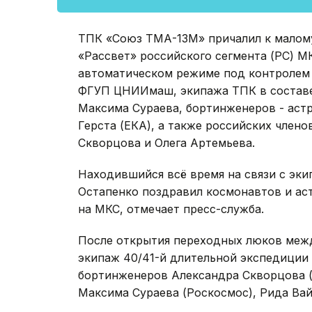
ТПК «Союз ТМА-13М» причалил к малом
«Рассвет» российского сегмента (РС) М
автоматическом режиме под контролем 
ФГУП ЦНИИмаш, экипажа ТПК в составе
Максима Сураева, бортинженеров - аст
Герста (ЕКА), а также российских член
Скворцова и Олега Артемьева.
Находившийся всё время на связи с эк
Остапенко поздравил космонавтов и ас
на МКС, отмечает пресс-служба.
После открытия переходных люков межд
экипаж 40/41-й длительной экспедиции
бортинженеров Александра Скворцова (
Максима Сураева (Роскосмос), Рида Вай