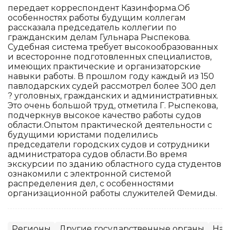
передает корреспондент Казинформа.Об
особенностях работы будущим коллегам
рассказала председатель коллегии по
гражданским делам Гульнара Рыспекова.
Судебная система требует высокообразованных
и всесторонне подготовленных специалистов,
имеющих практические и организаторские
навыки работы. В прошлом году каждый из 150
павлодарских судей рассмотрел более 300 дел
? уголовных, гражданских и административных.
Это очень большой труд, отметила Г. Рыспекова,
подчеркнув высокое качество работы судов
области.Опытом практической деятельности с
будущими юристами поделились
председатели городских судов и сотрудники
администратора судов области.Во время
экскурсии по зданию областного суда студентов
ознакомили с электронной системой
распределения дел, с особенностями
организационной работы служителей Фемиды.
Регионы
Другие государственные органы
Нау