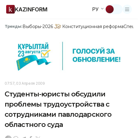
KAZINFORM
РУ
Выборы-2026
Конституционная реформа
Спецп
Тренды:
07:57, 03 Апреля 2009
Студенты-юристы обсудили
проблемы трудоустройства с
сотрудниками павлодарского
областного суда