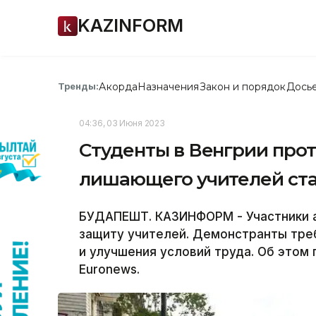
KAZINFORM
Акорда
Назначения
Закон и порядок
Дось
Тренды:
04:36, 03 Июня 2023
Студенты в Венгрии прот
лишающего учителей ста
БУДАПЕШТ. КАЗИНФОРМ - Участники а
защиту учителей. Демонстранты тр
и улучшения условий труда. Об этом
Еuronews.