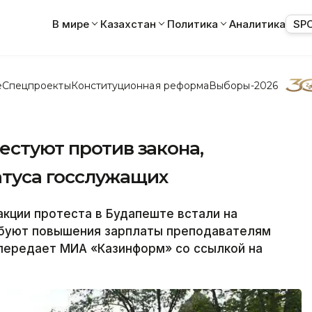
В мире
Казахстан
Политика
Аналитика
SP
е
Спецпроекты
Конституционная реформа
Выборы-2026
естуют против закона,
туса госслужащих
кции протеста в Будапеште встали на
ебуют повышения зарплаты преподавателям
 передает МИА «Казинформ» со ссылкой на