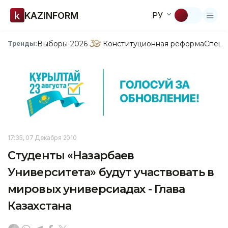
KAZINFORM
РУ
Выборы-2026
Конституционная реформа
Спецп
Тренды:
17:35, 07 Декабря 2010
Студенты «Назарбаев
Университета» будут участвовать в
мировых универсиадах - Глава
Казахстана