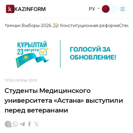
KAZINFORM
РУ
Выборы-2026
Конституционная реформа
Спецп
Тренды:
13:58, 08 Мая 2009
Студенты Медицинского
университета «Астана» выступили
перед ветеранами