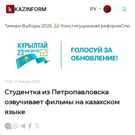
KAZINFORM
РУ
Выборы-2026
Конституционная реформа
Спецп
Тренды:
11:55, 13 Января 2025
Студентка из Петропавловска
озвучивает фильмы на казахском
языке