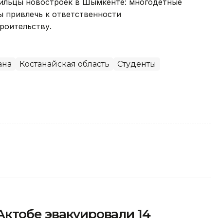
льцы новостроек в Шымкенте: многодетные
ы привлечь к ответственности
роительству.
ана
Костанайская область
Студенты
Актобе эвакуировали 14