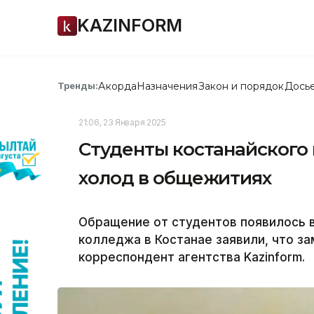
KAZINFORM
Акорда
Назначения
Закон и порядок
Дось
Тренды:
21:06, 23 Января 2025
Студенты костанайского
холод в общежитиях
Обращение от студентов появилось в
колледжа в Костанае заявили, что з
корреспондент агентства Kazinform.