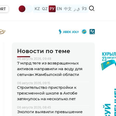
KZ
QZ
РУ
EN
中文
ق ز
ЎЗ
ORT
Новости по теме
06 августа 2026, 09:48
7 млрд теңге из возвращенных
активов направили на воду для
сельчан Жамбылской области
06 августа 2026, 09:15
Строительство пристройки к
трехсменной школе в Актобе
затянулось на несколько лет
06 августа 2026, 08:45
Экологи выявили превышение