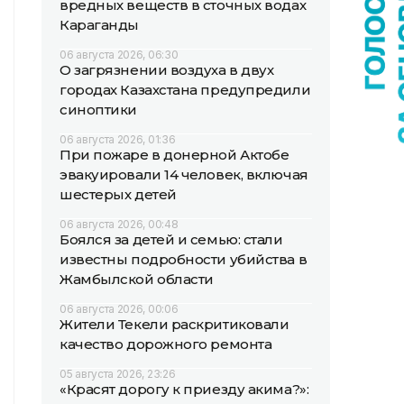
вредных веществ в сточных водах
Караганды
06 августа 2026, 06:30
О загрязнении воздуха в двух
городах Казахстана предупредили
синоптики
06 августа 2026, 01:36
При пожаре в донерной Актобе
эвакуировали 14 человек, включая
шестерых детей
06 августа 2026, 00:48
Боялся за детей и семью: стали
известны подробности убийства в
Жамбылской области
06 августа 2026, 00:06
Жители Текели раскритиковали
качество дорожного ремонта
05 августа 2026, 23:26
«Красят дорогу к приезду акима?»: