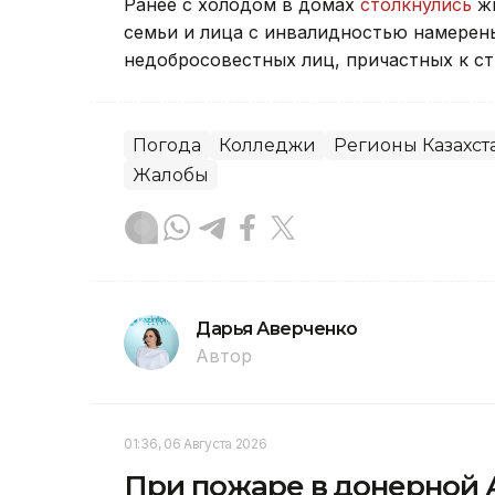
Ранее с холодом в домах
столкнулись
жи
семьи и лица с инвалидностью намерен
недобросовестных лиц, причастных к ст
Погода
Колледжи
Регионы Казахст
Жалобы
Дарья Аверченко
Автор
01:36, 06 Августа 2026
При пожаре в донерной 