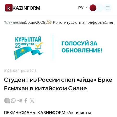
KAZINFORM
РУ
Выборы-2026
Конституционная реформа
Спецп
Тренды:
01:28, 02 Апреля 2018
Студент из России спел «Қайда» Ерке
Есмахан в китайском Сиане
ПЕКИН-СИАНЬ. КАЗИНФОРМ -Активисты