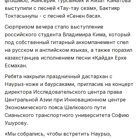
флэшмоб, Жансерик Турсынбек и Айзат Канатова
выступили с песней «Тау-тау сезім», Бактияр
Токтасынулы - с песней «Сенен басқа».
Сюрпризом вечера стало выступление
российского студента Владимира Кима, который
под собственный гитарный аккомпанемент спел
на русском и английском языках, а также поразил
казахстанцев исполнением песни «Қайда» Ерке
Есмахан.
Ребята накрыли праздничный дастархан с
Наурыз-коже и баурсаками, пригласив на концерт
директора Исследовательского центра права
Центральной Азии при Инновационном центре
Экономического пояса Шелкового пути
Сианьского транспортного университета Софию
Ушурову.
«Мы собрались, чтобы встретить Наурыз,