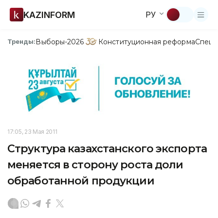
KAZINFORM
РУ
Выборы-2026
Конституционная реформа
Спецп
Тренды:
17:05, 23 Мая 2011
Структура казахстанского экспорта
меняется в сторону роста доли
обработанной продукции