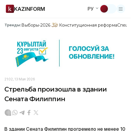
KAZINFORM
РУ
Выборы-2026
Конституционная реформа
Спецп
Тренды:
21:02, 13 Мая 2026
Стрельба произошла в здании
Сената Филиппин
В здании Сената Филиппин прогремело не менее 10