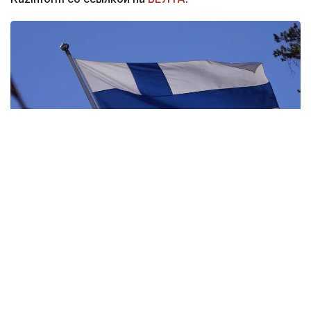
Фото: pixabay.com
Тем, кто подал заявление до этой даты,
проходить экзамен не потребуется.
По данным Yle, в ходе экзамена будут проверять
знания об устройстве финского общества и его