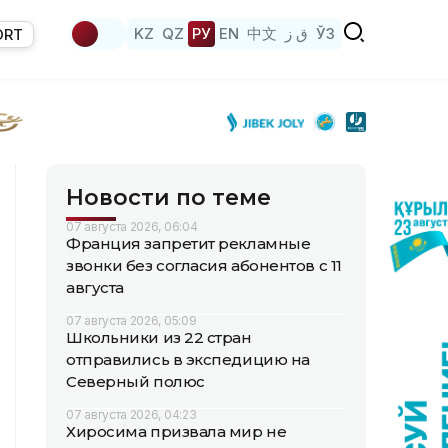
KZ
QZ
РУ
EN
中文
ق ز
ЎЗ
ORT
Новости по теме
07 августа 2026, 06:04
Франция запретит рекламные
звонки без согласия абонентов с 11
августа
07 августа 2026, 05:09
Школьники из 22 стран
отправились в экспедицию на
Северный полюс
07 августа 2026, 04:23
Хиросима призвала мир не