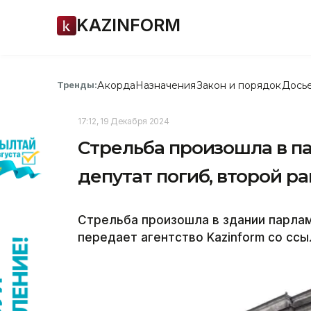
KAZINFORM
Акорда
Назначения
Закон и порядок
Дось
Тренды:
17:12, 19 Декабря 2024
Стрельба произошла в п
депутат погиб, второй р
Стрельба произошла в здании парлам
передает агентство Kazinform со сс