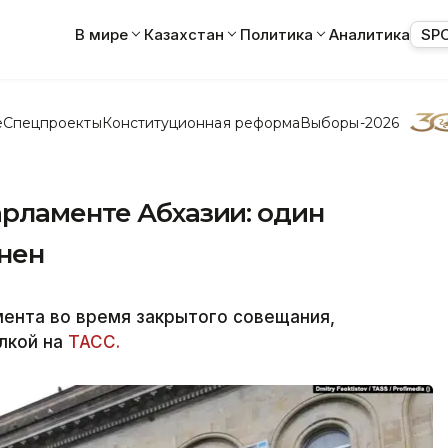
В мире
Казахстан
Политика
Аналитика
SP
е
Спецпроекты
Конституционная реформа
Выборы-2026
арламенте Абхазии: один
анен
ента во время закрытого совещания,
ылкой на
ТАСС.