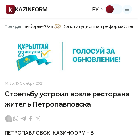
KAZINFORM
РУ
Выборы-2026
Конституционная реформа
Спецп
Тренды:
14:35, 15 Октября 2021
Стрельбу устроил возле ресторана
житель Петропавловска
ПЕТРОПАВЛОВСК. КАЗИНФОРМ – В