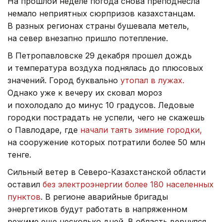
На прошлой неделе погода снова преподнесла
немало неприятных сюрпризов казахстанцам.
В разных регионах страны бушевала метель,
на север внезапно пришло потепление.
В Петропавловске 29 декабря прошел дождь
и температура воздуха поднялась до плюсовых
значений. Город буквально
утопал в лужах.
Однако уже к вечеру их сковал мороз
и похолодало до минус 10 градусов. Ледовые
городки пострадать не успели, чего не скажешь
о Павлодаре, где
начали таять зимние городки,
на сооружение которых потратили более 50 млн
тенге.
Сильный ветер в Северо-Казахстанской области
оставил
без электроэнергии более 180 населенных
пунктов
. В регионе аварийные бригады
энергетиков будут работать в напряженном
режиме еще несколько дней. В область вернулся