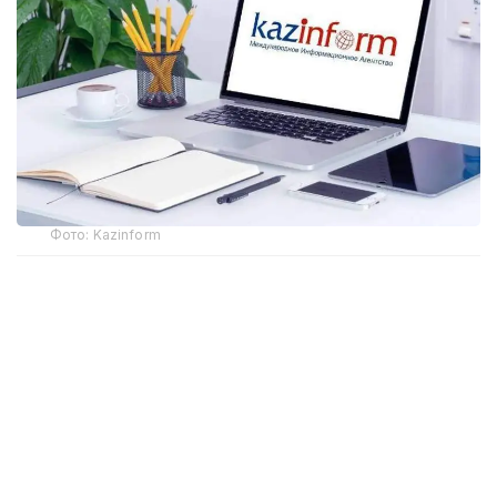
Фото: Kazinform
Самая крупная трагедия на шахте
28 октября на шахте имени Костенко в
Карагандинской области, принадлежащей
компании «АрселорМиттал Темиртау»,
прогремел
взрыв. Предположительно, по информации
компании, в лаве произошел взрыв газометана.
На момент аварии в шахте находилось 252